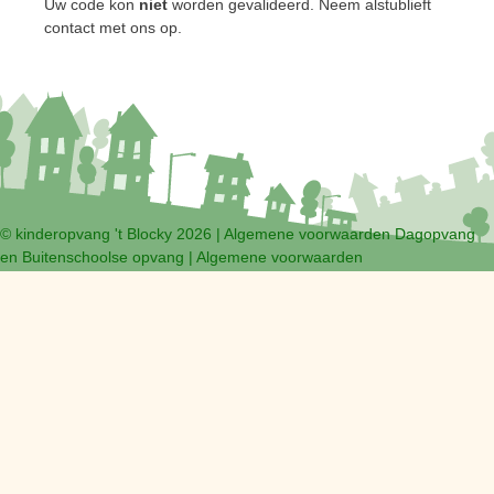
Uw code kon
niet
worden gevalideerd. Neem alstublieft
contact met ons op.
© kinderopvang 't Blocky 2026 |
Algemene voorwaarden Dagopvang
en Buitenschoolse opvang
|
Algemene voorwaarden